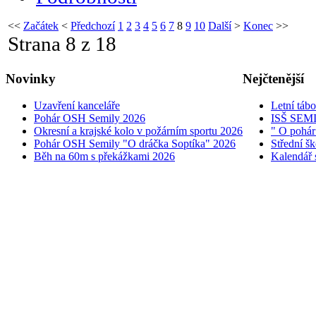
<<
Začátek
<
Předchozí
1
2
3
4
5
6
7
8
9
10
Další
>
Konec
>>
Strana 8 z 18
Novinky
Nejčtenější
Uzavření kanceláře
Letní táb
Pohár OSH Semily 2026
ISŠ SEM
Okresní a krajské kolo v požárním sportu 2026
" O pohár
Pohár OSH Semily "O dráčka Soptíka" 2026
Střední š
Běh na 60m s překážkami 2026
Kalendář 
© 2005 - 2026 OSH ČMS S