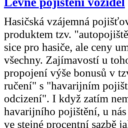
Levné pojištění vozidel
Hasičská vzájemná pojišťo
produktem tzv. "autopojiště
sice pro hasiče, ale ceny u
všechny. Zajímavostí u toh
propojení výše bonusů v t
ručení" s "havarijním pojiš
odcizení". I když zatím ne
havarijního pojištění, u ná
ve stejné procentní sazbě 