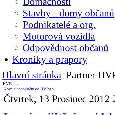
Domácnosti
Stavby - domy občanů
Podnikatelé a org.
Motorová vozidla
Odpovědnost občanů
Kroniky a prapory
Hlavní stránka
Partner HVP,
HVP, a.s.
Nové autopojištění od HVP,a.s.
Čtvrtek, 13 Prosinec 2012 