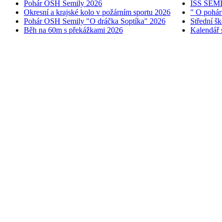
Pohár OSH Semily 2026
ISŠ SEM
Okresní a krajské kolo v požárním sportu 2026
" O pohár
Pohár OSH Semily "O dráčka Soptíka" 2026
Střední š
Běh na 60m s překážkami 2026
Kalendář 
© 2005 - 2026 OSH ČMS S