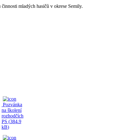
činnosti mladých hasičů v okrese Semily.
Pozvánka
na školení
rozhodčích
PS (
384.9
kB
)