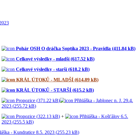
 2023
Pohár OSH O dráčka Soptíka 2023 - Pravidla (
411.84 kB
)
Celkové výsledky - mladší (
617.52 kB
)
Celkové výsledky - starší (
618.2 kB
)
KRÁL ÚTOKŮ - MLADŠÍ (
614.89 kB
)
KRÁL ÚTOKŮ - STARŠÍ (
615.2 kB
)
Propozice (
371.22 kB
)
Přihláška - Jablonec n. J. 29.4.
2023 (
255.72 kB
)
Propozice (
322.13 kB
)
+
Přihláška - Košťálov 6.5.
2023 (
255.5 kB
)
láška - Kundratice 8.5. 2023 (
255.23 kB
)