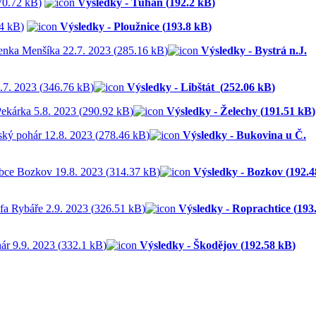
70.72 kB
)
Výsledky - Tuhaň (
192.2 kB
)
4 kB
)
Výsledky - Ploužnice (
193.8 kB
)
enka Menšíka 22.7. 2023 (
285.16 kB
)
Výsledky - Bystrá n.J.
.7. 2023 (
346.76 kB
)
Výsledky - Libštát (
252.06 kB
)
ekárka 5.8. 2023 (
290.92 kB
)
Výsledky - Želechy (
191.51 kB
)
ký pohár 12.8. 2023 (
278.46 kB
)
Výsledky - Bukovina u Č.
bce Bozkov 19.8. 2023 (
314.37 kB
)
Výsledky - Bozkov (
192.4
a Rybáře 2.9. 2023 (
326.51 kB
)
Výsledky - Roprachtice (
193
r 9.9. 2023 (
332.1 kB
)
Výsledky - Škodějov (
192.58 kB
)