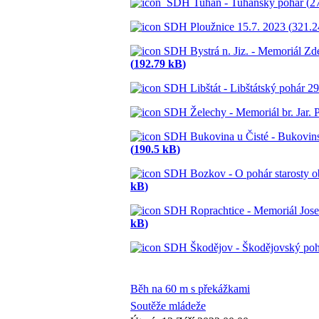
SDH Tuhaň - Tuhaňský pohár (
2
SDH Ploužnice 15.7. 2023 (
321.2
SDH Bystrá n. Jiz. - Memoriál Zd
(
192.79 kB
)
SDH Libštát - Libštátský pohár 29
SDH Želechy - Memoriál br. Jar. P
SDH Bukovina u Čisté - Bukovins
(
190.5 kB
)
SDH Bozkov - O pohár starosty o
kB
)
SDH Roprachtice - Memoriál Josef
kB
)
SDH Škodějov - Škodějovský pohá
Běh na 60 m s překážkami
Soutěže mládeže