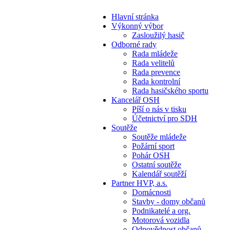
Hlavní stránka
Výkonný výbor
Zasloužilý hasič
Odborné rady
Rada mládeže
Rada velitelů
Rada prevence
Rada kontrolní
Rada hasičského sportu
Kancelář OSH
Píší o nás v tisku
Účetnictví pro SDH
Soutěže
Soutěže mládeže
Požární sport
Pohár OSH
Ostatní soutěže
Kalendář soutěží
Partner HVP, a.s.
Domácnosti
Stavby - domy občanů
Podnikatelé a org.
Motorová vozidla
Odpovědnost občanů