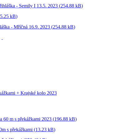
ihláška - Semily I 13.5. 2023 (
254.88 kB
)
5.25 kB
)
láška - Mříčná 16.9. 2023 (
254.88 kB
)
ekážkami + Krajské kolo 2023
a 60 m s překážkami 2023 (
196.88 kB
)
0m s překážkami (
13.23 kB
)