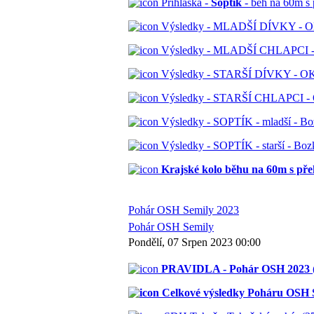
Přihláška -
Soptík
- běh na 60m s 
Výsledky - MLADŠÍ DÍVKY - OK 
Výsledky - MLADŠÍ CHLAPCI - O
Výsledky - STARŠÍ DÍVKY - OK 
Výsledky - STARŠÍ CHLAPCI - O
Výsledky - SOPTÍK - mladší - Boz
Výsledky - SOPTÍK - starší - Bozk
Krajské kolo běhu na 60m s přek
Pohár OSH Semily 2023
Pohár OSH Semily
Pondělí, 07 Srpen 2023 00:00
PRAVIDLA - Pohár OSH 2023 
Celkové výsledky Poháru OSH S