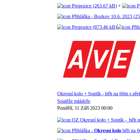
Propozice (
263.67 kB
)
+
Př
Přihláška - Bozkov 10.6. 2023 (
25
Propozice (
873.46 kB
)
Přih
Okresní kolo + Soptík - běh na 60m s př
Soutěže mládeže
Pondělí, 11 Září 2023 00:00
OZ Okresní kolo + Soptík - běh n
Přihláška -
Okresní kolo
běh na 6