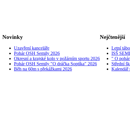
Novinky
Nejčtenější
Uzavření kanceláře
Letní táb
Pohár OSH Semily 2026
ISŠ SEM
Okresní a krajské kolo v požárním sportu 2026
" O pohár
Pohár OSH Semily "O dráčka Soptíka" 2026
Střední š
Běh na 60m s překážkami 2026
Kalendář 
© 2005 - 2026 OSH ČMS S