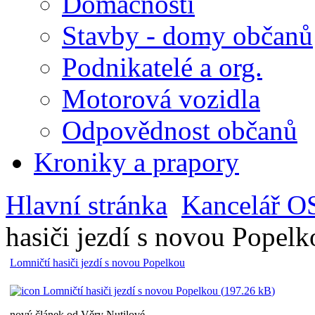
Domácnosti
Stavby - domy občanů
Podnikatelé a org.
Motorová vozidla
Odpovědnost občanů
Kroniky a prapory
Hlavní stránka
Kancelář O
hasiči jezdí s novou Popelk
Lomničtí hasiči jezdí s novou Popelkou
Lomničtí hasiči jezdí s novou Popelkou (
197.26 kB
)
nový článek od Věry Nutilové