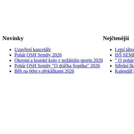
Novinky
Nejčtenější
Uzavření kanceláře
Letní táb
Pohár OSH Semily 2026
ISŠ SEM
Okresní a krajské kolo v požárním sportu 2026
" O pohár
Pohár OSH Semily "O dráčka Soptíka" 2026
Střední š
Běh na 60m s překážkami 2026
Kalendář 
© 2005 - 2026 OSH ČMS S