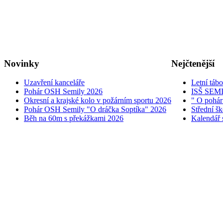
Novinky
Nejčtenější
Uzavření kanceláře
Letní táb
Pohár OSH Semily 2026
ISŠ SEM
Okresní a krajské kolo v požárním sportu 2026
" O pohár
Pohár OSH Semily "O dráčka Soptíka" 2026
Střední š
Běh na 60m s překážkami 2026
Kalendář 
© 2005 - 2026 OSH ČMS S