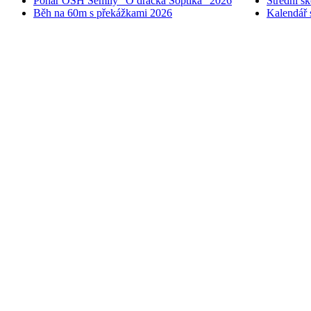
Pohár OSH Semily "O dráčka Soptíka" 2026
Střední š
Běh na 60m s překážkami 2026
Kalendář 
© 2005 - 2026 OSH ČMS S