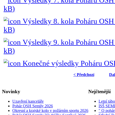
Výsledky 7. kola Poháru OSH
kB
)
Výsledky 8. kola Poháru OSH 
kB
)
Výsledky 9. kola Poháru OSH
kB
)
Konečné výsledky Poháru OS
< Předchozí
Dal
Novinky
Nejčtenější
Uzavření kanceláře
Letní táb
Pohár OSH Semily 2026
ISŠ SEM
Okresní a krajské kolo v požárním sportu 2026
" O pohár