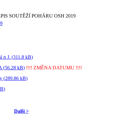
PIS SOUTĚŽÍ POHÁRU OSH 2019
9
 n J. (
311.8 kB
)
 (
56.28 kB
)
!!!! ZMĚNA DATUMU !!!!
y (
289.86 kB
)
kB
)
Další >