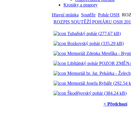
Kroniky a prapory
Hlavní stránka
Soutěže
Pohár OSH
ROZ
ROZPIS SOUTĚŽÍ POHÁRU OSH 201
Tuhaňský pohár (
277.67 kB
)
Bozkovský pohár (
335.29 kB
)
Memoriál Zdenka Menšíka - Bystrá
Libštátský pohár POZOR ZMĚNA
Memoriál br. Jar. Pekárka - Želech
Memoriál Josefa Rybáře (
292.54 
Škodějovský pohár (
384.24 kB
)
< Předchozí