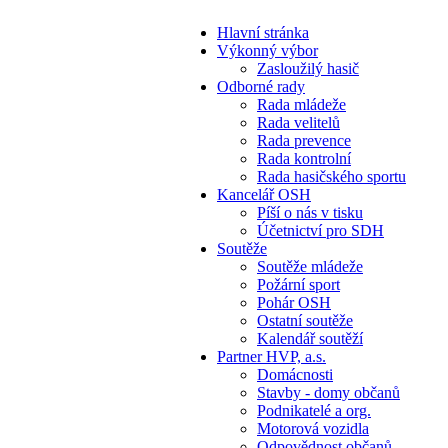
Hlavní stránka
Výkonný výbor
Zasloužilý hasič
Odborné rady
Rada mládeže
Rada velitelů
Rada prevence
Rada kontrolní
Rada hasičského sportu
Kancelář OSH
Píší o nás v tisku
Účetnictví pro SDH
Soutěže
Soutěže mládeže
Požární sport
Pohár OSH
Ostatní soutěže
Kalendář soutěží
Partner HVP, a.s.
Domácnosti
Stavby - domy občanů
Podnikatelé a org.
Motorová vozidla
Odpovědnost občanů