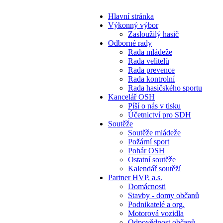
Hlavní stránka
Výkonný výbor
Zasloužilý hasič
Odborné rady
Rada mládeže
Rada velitelů
Rada prevence
Rada kontrolní
Rada hasičského sportu
Kancelář OSH
Píší o nás v tisku
Účetnictví pro SDH
Soutěže
Soutěže mládeže
Požární sport
Pohár OSH
Ostatní soutěže
Kalendář soutěží
Partner HVP, a.s.
Domácnosti
Stavby - domy občanů
Podnikatelé a org.
Motorová vozidla
Odpovědnost občanů