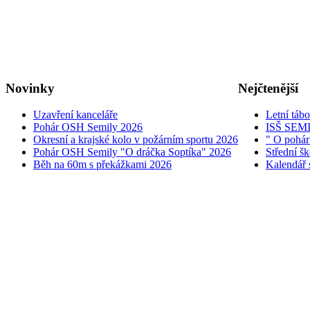
Novinky
Nejčtenější
Uzavření kanceláře
Letní táb
Pohár OSH Semily 2026
ISŠ SEM
Okresní a krajské kolo v požárním sportu 2026
" O pohár
Pohár OSH Semily "O dráčka Soptíka" 2026
Střední š
Běh na 60m s překážkami 2026
Kalendář 
© 2005 - 2026 OSH ČMS S