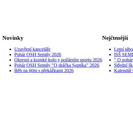
Novinky
Nejčtenější
Uzavření kanceláře
Letní táb
Pohár OSH Semily 2026
ISŠ SEM
Okresní a krajské kolo v požárním sportu 2026
" O pohár
Pohár OSH Semily "O dráčka Soptíka" 2026
Střední š
Běh na 60m s překážkami 2026
Kalendář 
© 2005 - 2026 OSH ČMS S