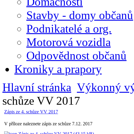
Domácnosti
Stavby - domy občanů
Podnikatelé a org.
Motorová vozidla
Odpovědnost občanů
Kroniky a prapory
Hlavní stránka
Výkonný v
schůze VV 2017
Zápis ze 4. schůze VV 2017
V příloze naleznete zápis ze schůze 7.12. 2017
Zápis ze 4. schůze VV 2017 (
43.15 kB
)