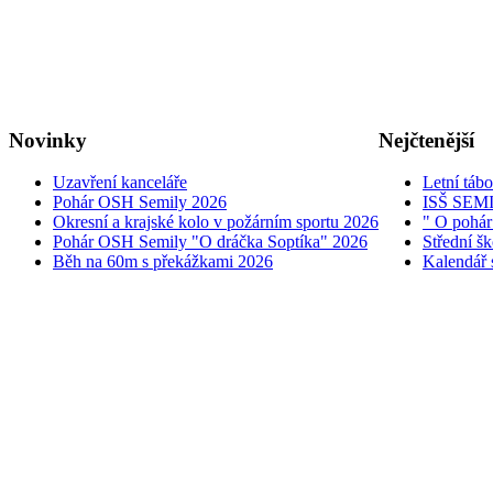
Novinky
Nejčtenější
Uzavření kanceláře
Letní táb
Pohár OSH Semily 2026
ISŠ SEM
Okresní a krajské kolo v požárním sportu 2026
" O pohár
Pohár OSH Semily "O dráčka Soptíka" 2026
Střední š
Běh na 60m s překážkami 2026
Kalendář 
© 2005 - 2026 OSH ČMS S