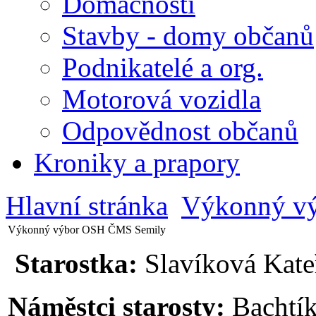
Domácnosti
Stavby - domy občanů
Podnikatelé a org.
Motorová vozidla
Odpovědnost občanů
Kroniky a prapory
Hlavní stránka
Výkonný v
Výkonný výbor OSH ČMS Semily
Starostka:
Slavíková Kate
Náměstci starosty:
Bachtík