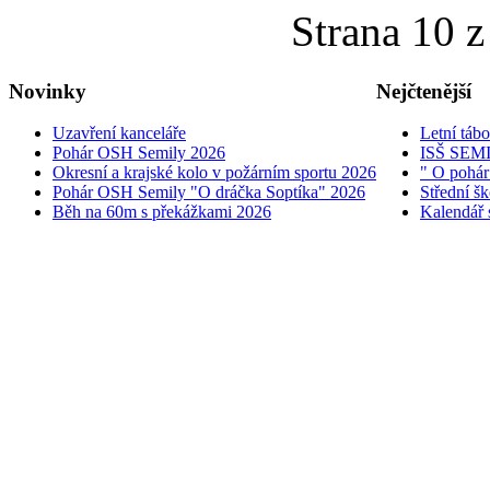
Strana 10 z
Novinky
Nejčtenější
Uzavření kanceláře
Letní táb
Pohár OSH Semily 2026
ISŠ SEM
Okresní a krajské kolo v požárním sportu 2026
" O pohár
Pohár OSH Semily "O dráčka Soptíka" 2026
Střední š
Běh na 60m s překážkami 2026
Kalendář 
© 2005 - 2026 OSH ČMS S