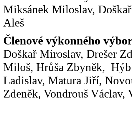
Miksánek Miloslav, Doškař
Aleš
Členové výkonného výbo
Doškař Miroslav, Drešer Z
Miloš, Hrůša Zbyněk, Hýbl 
Ladislav, Matura Jiří, Nov
Zdeněk, Vondrouš Václav, 