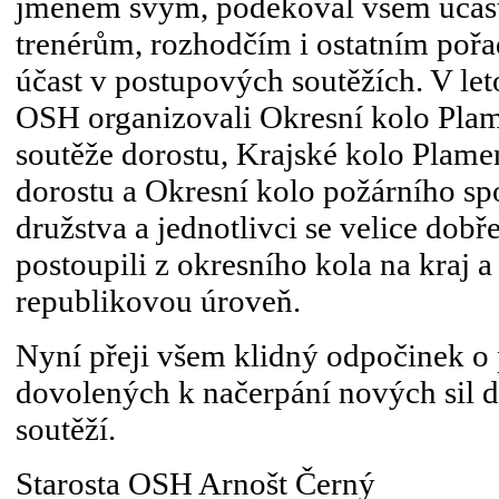
jménem svým, poděkoval všem účast
trenérům, rozhodčím i ostatním pořa
účast v postupových soutěžích. V le
OSH organizovali Okresní kolo Plam
soutěže dorostu, Krajské kolo Plame
dorostu a Okresní kolo požárního sp
družstva a jednotlivci se velice dobře
postoupili z okresního kola na kraj a
republikovou úroveň.
Nyní přeji všem klidný odpočinek o
dovolených k načerpání nových sil 
soutěží.
Starosta OSH Arnošt Černý