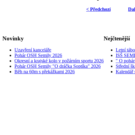
< Předchozí
Dal
Novinky
Nejčtenější
Uzavření kanceláře
Letní táb
Pohár OSH Semily 2026
ISŠ SEM
Okresní a krajské kolo v požárním sportu 2026
" O pohár
Pohár OSH Semily "O dráčka Soptíka" 2026
Střední š
Běh na 60m s překážkami 2026
Kalendář 
© 2005 - 2026 OSH ČMS S