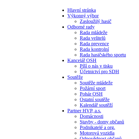
Hlavní stránka
Výkonný výbor
Zasloužilý hasič
Odborné rady
Rada mládeže
Rada velitelů
Rada prevence
Rada kontrolní
Rada hasičského sportu
Kancelář OSH
Píší o nás v tisku
Účetnictví pro SDH
Soutěže
Soutěže mládeže
Požární sport
Pohár OSH
Ostatní soutěže
Kalendář soutěží
Partner HVP, a.s.
Domácnosti
Stavby - domy občanů
Podnikatelé a org.
Motorová vozidla
Odpovědnost občanů