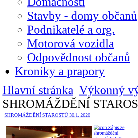
Domácnosti
Stavby - domy občanů
Podnikatelé a org.
Motorová vozidla
Odpovědnost občanů
Kroniky a prapory
Hlavní stránka
Výkonný v
SHROMÁŽDĚNÍ STAROSTŮ
SHROMÁŽDĚNÍ STAROSTŮ 30.1. 2020
Zápis ze
shromáždění