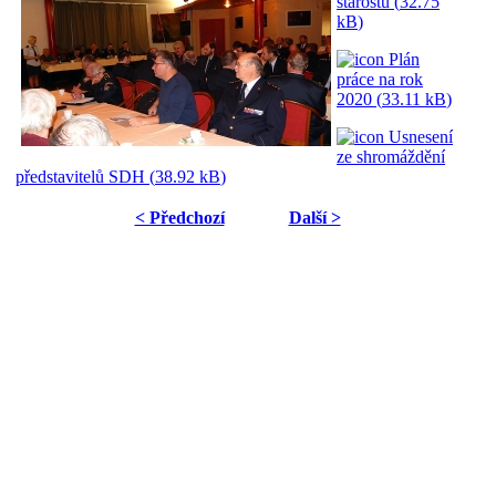
starostů (
32.75
kB
)
Plán
práce na rok
2020 (
33.11 kB
)
Usnesení
ze shromáždění
představitelů SDH (
38.92 kB
)
< Předchozí
Další >