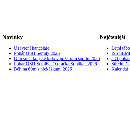
Novinky
Nejčtenější
Uzavření kanceláře
Letní táb
Pohár OSH Semily 2026
ISŠ SEM
Okresní a krajské kolo v požárním sportu 2026
" O pohár
Pohár OSH Semily "O dráčka Soptíka" 2026
Střední š
Běh na 60m s překážkami 2026
Kalendář 
© 2005 - 2026 OSH ČMS S